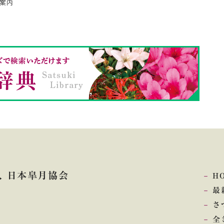
案内
 日本皐月協会
H
最
さ
全