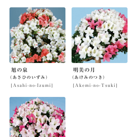
旭の泉
明美の月
（あさひのいずみ）
（あけみのつき）
[Asahi-no-Izumi]
[Akemi-no-Tsuki]