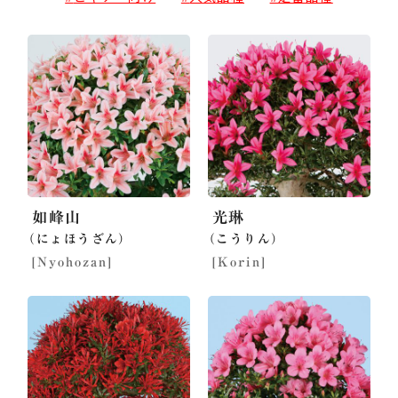
如峰山
光琳
（にょほうざん）
（こうりん）
[Nyohozan]
[Korin]