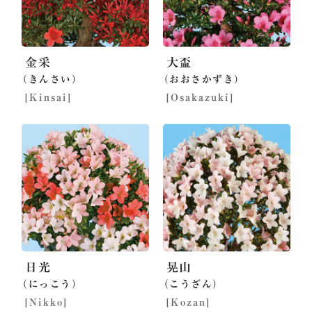
金采
大盃
（きんさい）
（おおさかずき）
[Kinsai]
[Osakazuki]
日光
晃山
（にっこう）
（こうざん）
[Nikko]
[Kozan]