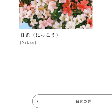
日光
（にっこう）
[Nikko]
日照の光