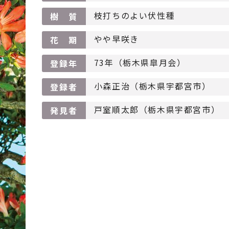
枝打ちのよい伏性種
樹 質
やや早咲き
花 期
73年（栃木県皐月会）
登録年
小森正治（栃木県宇都宮市）
登録者
戸室順太郎（栃木県宇都宮市）
発見者