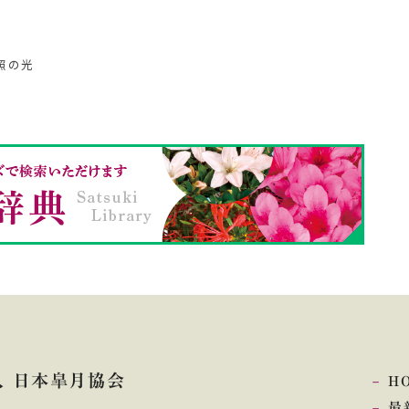
照の光
 日本皐月協会
H
最