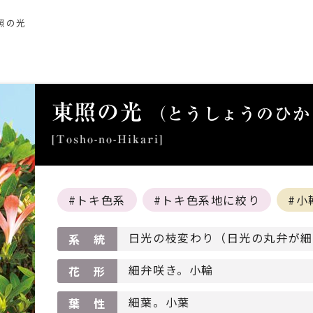
照の光
東照の光
（とうしょうのひか
[Tosho-no-Hikari]
トキ色系
トキ色系地に絞り
小
日光の枝変わり（日光の丸弁が細
系 統
細弁咲き。小輪
花 形
細葉。小葉
葉 性