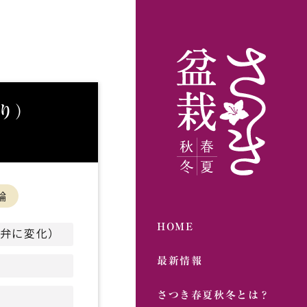
り）
輪
HOME
弁に変化）
最新情報
さつき春夏秋冬とは？