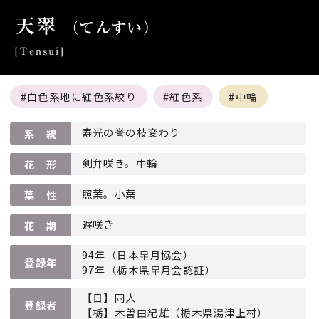
天翠
（てんすい）
[Tensui]
白色系地に紅色系絞り
紅色系
中輪
寿光の誉の枝変わり
系 統
剣弁咲き。中輪
花 形
照葉。小葉
葉 性
遅咲き
花 期
94年（日本皐月協会）
登録年
97年（栃木県皐月会認証）
【日】同人
登録者
【栃】木曽由紀雄（栃木県湯津上村）