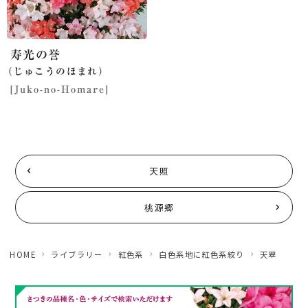
寿光の誉
（じゅこうのほまれ）
[Juko-no-Homare]
天照
桃源郷
HOME
ライブラリー
紅色系
白色系地に紅色系絞り
天翠