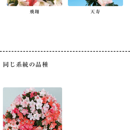
飛翔
天寿
同じ系統の品種