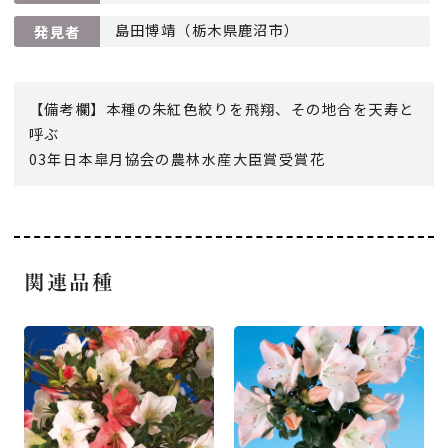
島田博靖（栃木県鹿沼市）
発見者
【備考欄】本種の朱紅色絞りを飛翔、その地合を天寿と
呼ぶ
03年日本皐月協会の農林水産大臣賞受賞花
関連品種