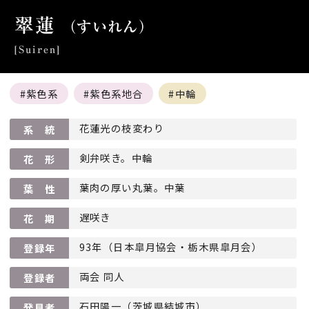
翠蓮
（すいれん）
[Suiren]
紫色系
紫色系地合
中輪
花蓮光の枝変わり
系 統
剣弁咲き。中輪
花 形
葉肉の厚い丸葉。中葉
葉 性
遅咲き
花 期
93年（日本皐月協会・栃木県皐月会）
登録年
両会 同人
登録者
石田陽一（茨城県結城市）
発見者