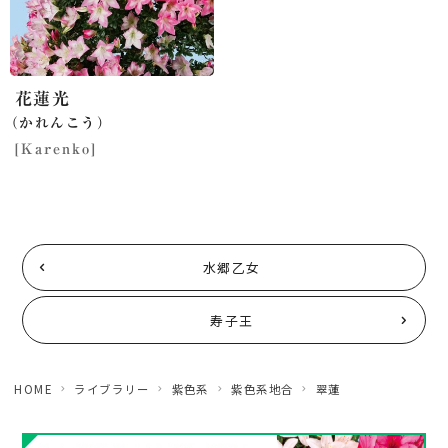
花蓮光
（かれんこう）
[Karenko]
水郷乙女
寿子王
HOME
ライブラリー
紫色系
紫色系地合
翠蓮