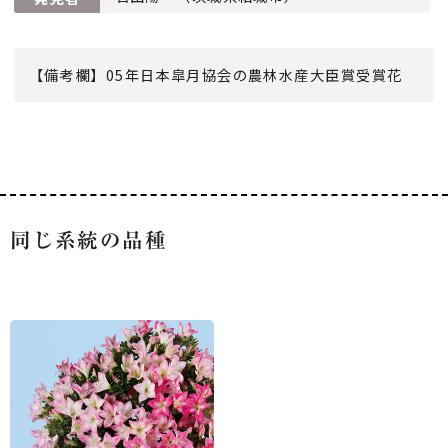
【備考欄】05年日本皐月協会の農林水産大臣賞受賞花
同じ系統の品種