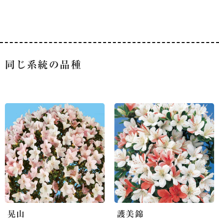
同じ系統の品種
晃山
護美錦