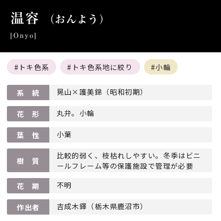
温容
（おんよう）
[Onyo]
トキ色系
トキ色系地に絞り
小輪
晃山×護美錦（昭和初期）
系 統
丸弁。小輪
花 形
小葉
葉 性
比較的弱く、枝枯れしやすい。冬季はビニ
樹 質
ールフレーム等の保護施設で管理が必要
不明
花 期
吉成木鐸（栃木県鹿沼市）
作出者