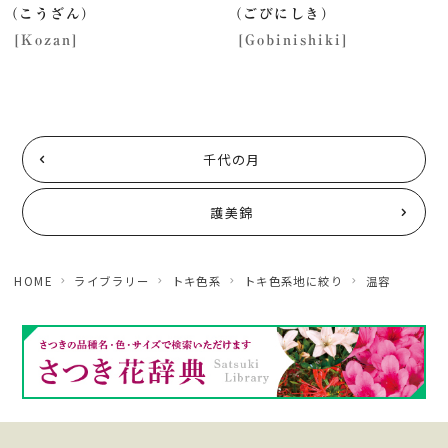
（こうざん）
（ごびにしき）
[Kozan]
[Gobinishiki]
千代の月
護美錦
HOME
ライブラリー
トキ色系
トキ色系地に絞り
温容