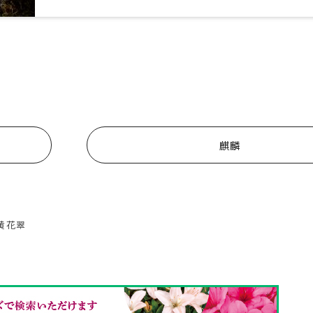
麒麟
黄花翠