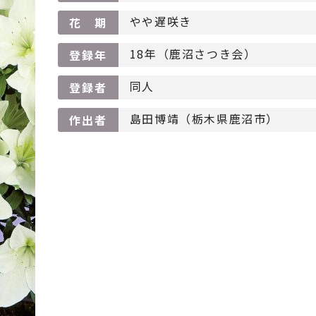
やや遅咲き
花 期
18年（鹿沼さつき会）
登録年
同人
登録者
島田博靖（栃木県鹿沼市）
作出者