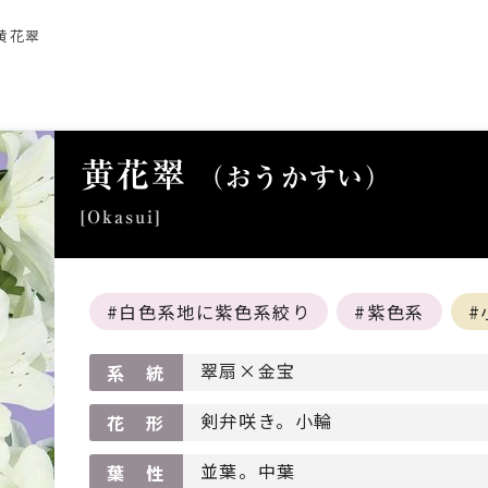
黄花翠
黄花翠
（おうかすい）
[Okasui]
白色系地に紫色系絞り
紫色系
翠扇×金宝
系 統
剣弁咲き。小輪
花 形
並葉。中葉
葉 性