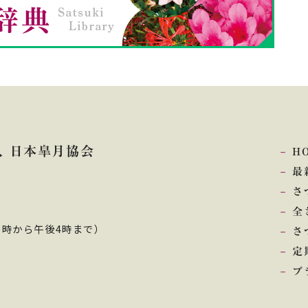
 日本皐月協会
H
最
さ
全
0時から午後4時まで）
さ
定
プ